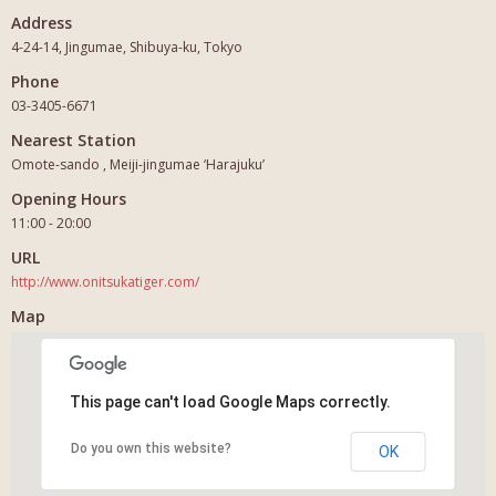
Address
4-24-14, Jingumae, Shibuya-ku, Tokyo
Phone
03-3405-6671
Nearest Station
Omote-sando , Meiji-jingumae ‘Harajuku’
Opening Hours
11:00 - 20:00
URL
http://www.onitsukatiger.com/
Map
This page can't load Google Maps correctly.
Do you own this website?
OK