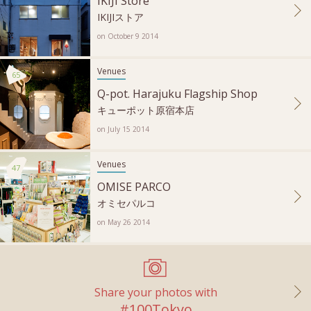
IKIJI Store
IKIJIストア
on October 9 2014
Venues
65
Q-pot. Harajuku Flagship Shop
キューポット原宿本店
on July 15 2014
Venues
47
OMISE PARCO
オミセパルコ
on May 26 2014
Share your photos with
#100Tokyo