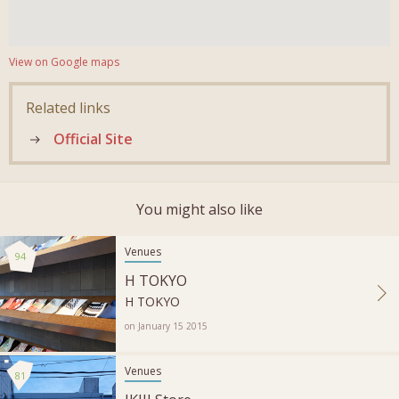
View on Google maps
Related links
Official Site
You might also like
Venues
94
H TOKYO
H TOKYO
on January 15 2015
Venues
81