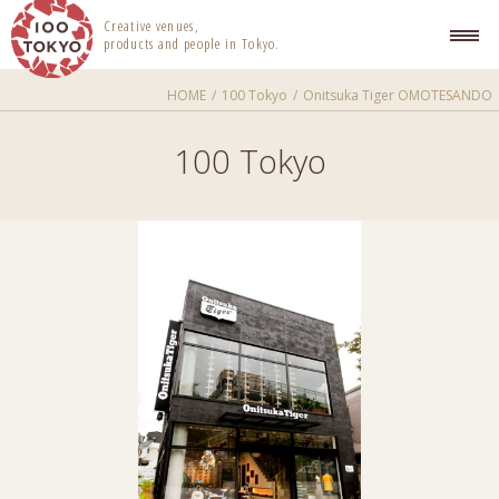
100 TOKYO
Creative venues,
products and people in Tokyo.
HOME
100 Tokyo
Onitsuka Tiger OMOTESANDO
100 Tokyo