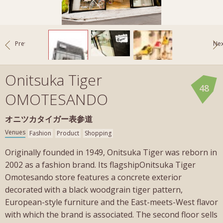
Prev
Nex
Onitsuka Tiger
48
OMOTESANDO
オニツカタイガー表参道
Venues
Fashion
Product
Shopping
Originally founded in 1949, Onitsuka Tiger was reborn in
2002 as a fashion brand. Its flagshipOnitsuka Tiger
Omotesando store features a concrete exterior
decorated with a black woodgrain tiger pattern,
European-style furniture and the East-meets-West flavor
with which the brand is associated. The second floor sells